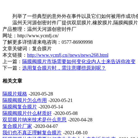
列举了一些典型的意外外在事件以及它们如何被用作成功创新
温州天河源创密封件厂提供双层膜片,橡胶膜片,隔膜阀膜片
产品整理：温州天河源创密封件厂
网址：http://www.ycmfj.cn/
了解更多详情请来电咨询：0577-86909998
文章关键词：复合膜片
本文链接：
http://www.ycmfj.cn//news/news268.html
上一篇：
隔膜阀膜片市场需要如何变化业内人士来告诉你改变
下一篇：
选用复合膜片时，需注意哪些原则呢？
相关文章
隔膜片规格
-2020-05-28
隔膜阀膜片怎么作用
-2020-05-21
隔膜阀复合膜片
-2020-05-14
隔膜阀膜片什么材质好
-2020-05-08
双层膜片纳米技术是什么意思
-2020-04-28
复合膜片厂家
-2020-04-07
我们也不真正理解复合膜片
-2021-08-10