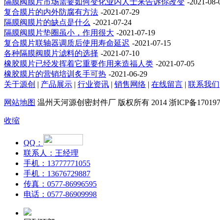
隔膜阀膜片市场需要如何变化业内人士来告诉你改变
-2021-08-
复合膜片的内外防腐有方法
-2021-07-29
隔膜阀膜片的缺点是什么
-2021-07-24
隔膜阀膜片垫圈虽小，作用很大
-2021-07-19
复合膜片联轴器调质后使用寿命延迟
-2021-07-15
各种隔膜阀膜片滤料的选择
-2021-07-10
橡胶膜片已经发挥着它重要作用来造福人类
-2021-07-05
橡胶膜片的营销培训炙手可热
-2021-06-29
关于源创
|
产品展示
|
行业资讯
|
销售网络
|
在线留言
|
联系我们
网站地图
温州天河源创密封件厂 版权所有 2014 浙ICP备170197
收缩
QQ：
联系人：王经理
手机：13777771055
手机：13676729887
传真：0577-86996595
电话：0577-86909998