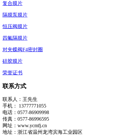
复合膜片
隔膜泵膜片
恒压阀膜片
四氟隔膜片
对夹蝶阀F4密封圈
硅胶膜片
荣誉证书
联系方式
联系人：王先生
手机： 13777771055
电话：0577-86909998
传真：0577-86996595
网址：www.ycmfj.cn
地址：浙江省温州龙湾滨海工业园区